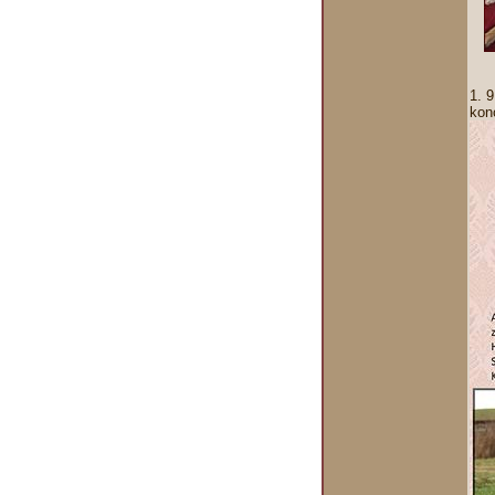
1. 
konc