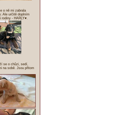
če o ně mi zabrala
. Ale určitě doplním
 i rodiny - HARLY♥.
í se o chůzi, sedí,
hni na sobě. Jsou přitom