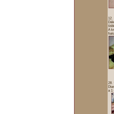
12.
Dál
štěk
A k
fial
28.
Dia
a 1