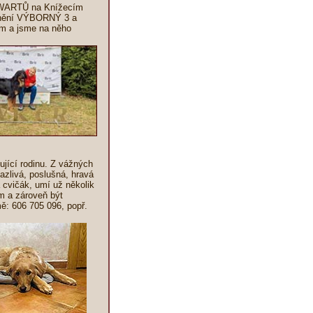
AWARTŮ na Knížecím
cenění VÝBORNÝ 3 a
ům a jsme na něho
ující rodinu. Z vážných
azlivá, poslušná, hravá
 cvičák, umí už několik
m a zároveň být
ě: 606 705 096, popř.