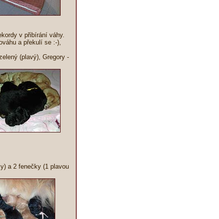
kordy v přibírání váhy.
váhu a překulí se :-),
elený (plavý), Gregory -
y) a 2 fenečky (1 plavou