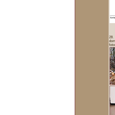
28.
domo
fot