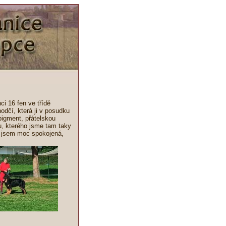
i 16 fen ve třídě
dčí, která ji v posudku
pigment, přátelskou
u, kterého jsme tam taky
 jsem moc spokojená,