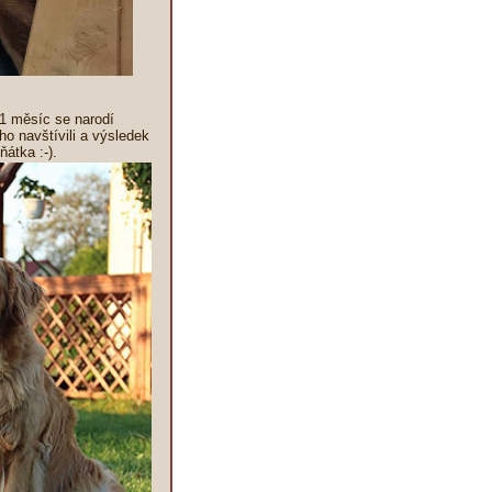
1 měsíc se narodí
 navštívili a výsledek
átka :-).