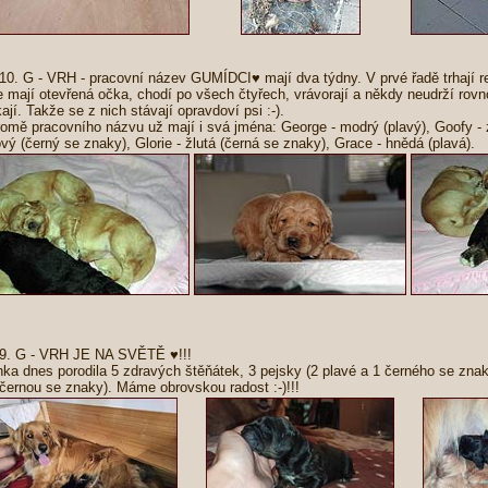
 10. G - VRH - pracovní název GUMÍDCI♥ mají dva týdny. V prvé řadě trhají re
e mají otevřená očka, chodí po všech čtyřech, vrávorají a někdy neudrží rovno
ají. Takže se z nich stávají opravdoví psi :-).
romě pracovního názvu už mají i svá jména: George - modrý (plavý), Goofy - z
ový (černý se znaky), Glorie - žlutá (černá se znaky), Grace - hnědá (plavá).
 9. G - VRH JE NA SVĚTĚ ♥!!!
nka dnes porodila 5 zdravých štěňátek, 3 pejsky (2 plavé a 1 černého se znak
 černou se znaky). Máme obrovskou radost :-)!!!