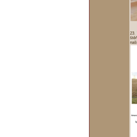
23.
ště
naš