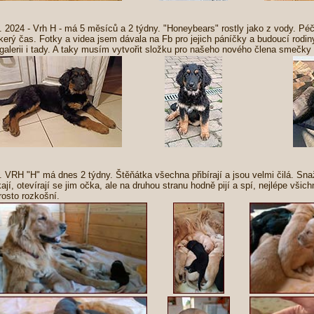
2. 2024 - Vrh H - má 5 měsíců a 2 týdny. "Honeybears" rostly jako z vody. Pé
kerý čas. Fotky a videa jsem dávala na Fb pro jejich páníčky a budoucí rodiny
ogalerii i tady. A taky musím vytvořit složku pro našeho nového člena smečky
9. VRH "H" má dnes 2 týdny. Štěňátka všechna přibírají a jsou velmi čilá. Snaž
ají, otevírají se jim očka, ale na druhou stranu hodně pijí a spí, nejlépe všic
rosto rozkošní.