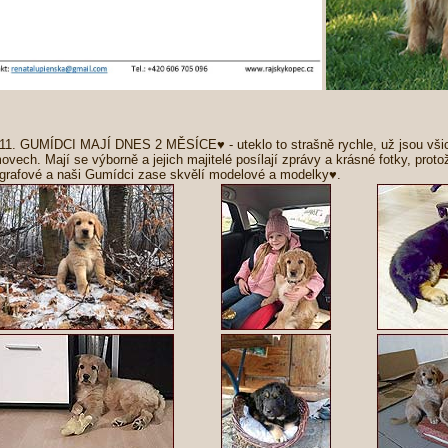
 11. GUMÍDCI MAJÍ DNES 2 MĚSÍCE♥ - uteklo to strašně rychle, už jsou vši
vech. Mají se výborně a jejich majitelé posílají zprávy a krásné fotky, proto
ografové a naši Gumídci zase skvělí modelové a modelky♥.