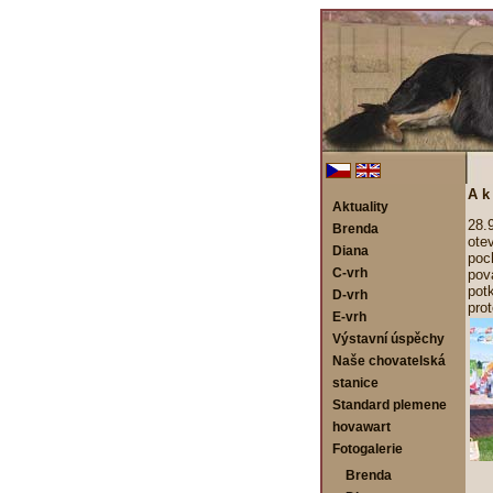
A k 
Aktuality
28.
Brenda
ote
Diana
poc
C-vrh
pov
pot
D-vrh
prot
E-vrh
Výstavní úspěchy
Naše chovatelská
stanice
Standard plemene
hovawart
Fotogalerie
Brenda