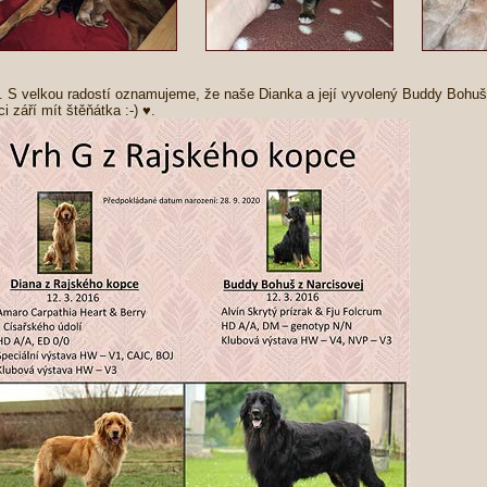
9. S velkou radostí oznamujeme, že naše Dianka a její vyvolený Buddy Bohuš
i září mít štěňátka :-) ♥.