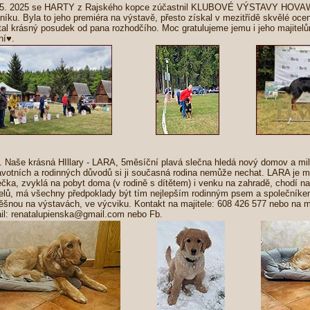
 5. 2025 se HARTY z Rajského kopce zúčastnil KLUBOVÉ VÝSTAVY HOV
níku. Byla to jeho premiéra na výstavě, přesto získal v mezitřídě skvělé o
tal krásný posudek od pana rozhodčího. Moc gratulujeme jemu i jeho majitel
ní♥.
2. Naše krásná HIllary - LARA, 5měsíční plavá slečna hledá nový domov a mil
avotních a rodinných důvodů si ji současná rodina nemůže nechat. LARA je m
ečka, zvyklá na pobyt doma (v rodině s dítětem) i venku na zahradě, chodí na
elů, má všechny předpoklady být tím nejlepším rodinným psem a společníke
ěšnou na výstavách, ve výcviku. Kontakt na majitele: 608 426 577 nebo na m
il: renatalupienska@gmail.com nebo Fb.