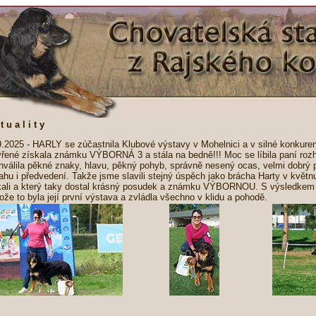
t u a l i t y
9.2025 - HARLY se zúčastnila Klubové výstavy v Mohelnici a v silné konkurenc
vřené získala známku VÝBORNÁ 3 a stála na bedně!!! Moc se líbila paní rozho
hválila pěkné znaky, hlavu, pěkný pohyb, správně nesený ocas, velmi dobrý 
ahu i předvedení. Takže jsme slavili stejný úspěch jako brácha Harty v květn
kali a který taky dostal krásný posudek a známku VÝBORNOU. S výsledkem
ože to byla její první výstava a zvládla všechno v klidu a pohodě.