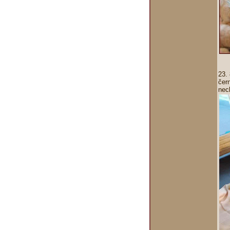
23.
čer
nec