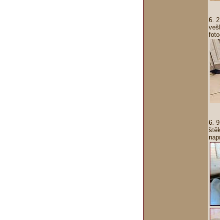
6. 
veš
fot
6. 
štěk
nap