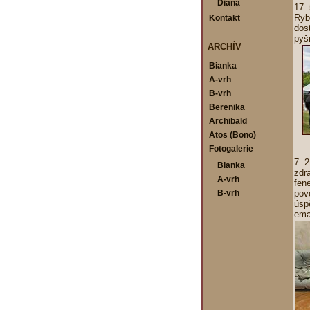
Diana
17.
Ryb
Kontakt
dos
pyš
ARCHÍV
Bianka
A-vrh
B-vrh
Berenika
Archibald
Atos (Bono)
Fotogalerie
7. 
Bianka
zdr
A-vrh
fen
B-vrh
pov
úsp
ema