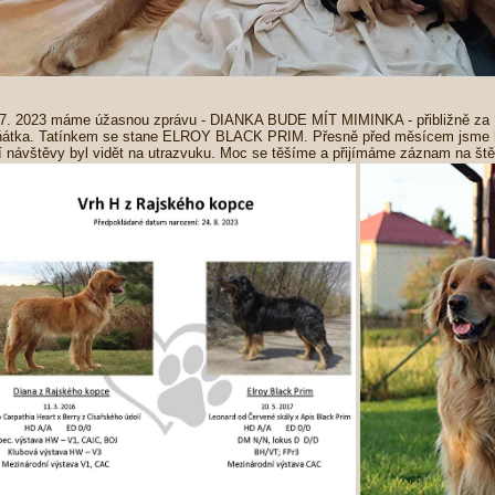
 7. 2023 máme úžasnou zprávu - DIANKA BUDE MÍT MIMINKA - přibližně za 
ňátka. Tatínkem se stane ELROY BLACK PRIM. Přesně před měsícem jsme ho
í návštěvy byl vidět na utrazvuku. Moc se těšíme a přijímáme záznam na štěň