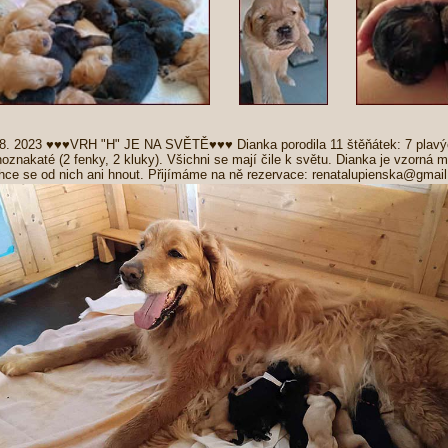
 8. 2023 ♥♥♥VRH "H" JE NA SVĚTĚ♥♥♥ Dianka porodila 11 štěňátek: 7 plavých
noznakaté (2 fenky, 2 kluky). Všichni se mají čile k světu. Dianka je vzorná
hce se od nich ani hnout. Přijímáme na ně rezervace: renatalupienska@gmai